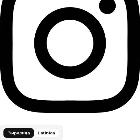
Ћирилица
Latinica