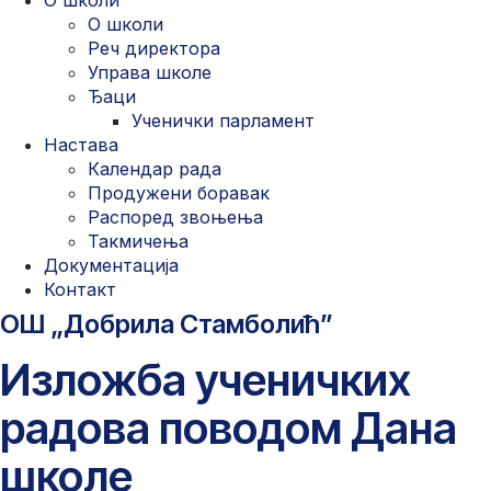
О школи
О школи
Реч директора
Управа школе
Ђаци
Ученички парламент
Настава
Календар рада
Продужени боравак
Распоред звоњења
Такмичења
Документација
Контакт
ОШ „Добрила Стамболић”
Изложба ученичких
радова поводом Дана
школе