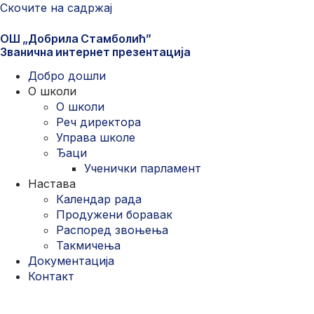
Скочите на садржај
ОШ „Добрила Стамболић”
Званична интернет презентација
Добро дошли
О школи
О школи
Реч директора
Управа школе
Ђаци
Ученички парламент
Настава
Календар рада
Продужени боравак
Распоред звоњења
Такмичења
Документација
Контакт