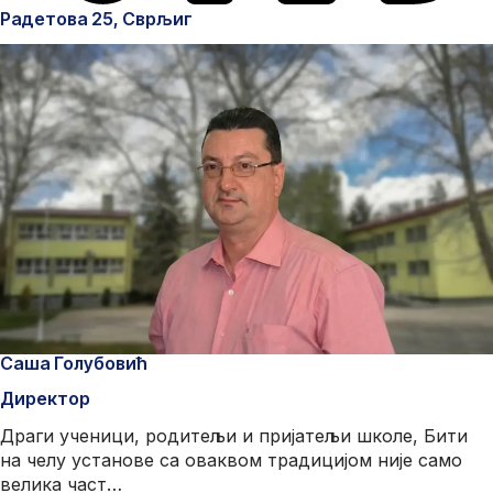
Радетова 25, Сврљиг
Саша Голубовић
Директор
Драги ученици, родитељи и пријатељи школе, Бити
на челу установе са оваквом традицијом није само
велика част…