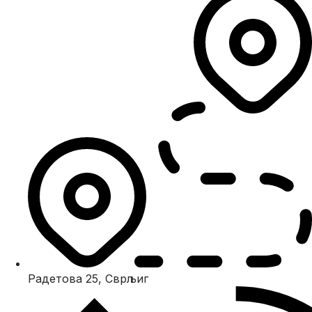
Радетова 25, Сврљиг