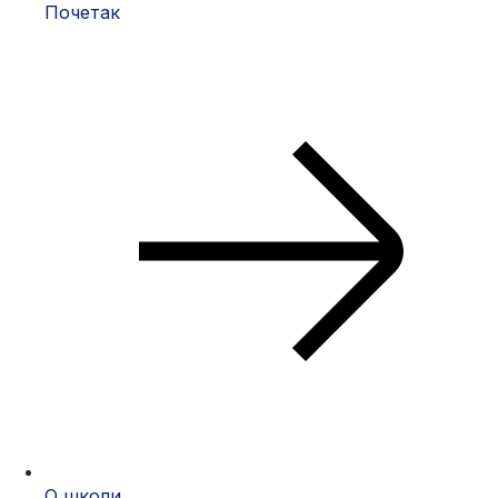
Почетак
О школи