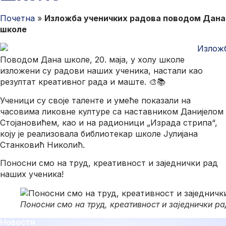
Почетна
»
Изложба ученичких радова поводом Дана
школе
Поводом Дана школе, 20. маја, у холу школе
изложени су радови наших ученика, настали као
резултат креативног рада и маште. 🎨📚
Ученици су своје таленте и умеће показали на
часовима ликовне културе са наставником Данијелом
Стојановићем, као и на радионици „Израда стрипа“,
коју је реализовала библиотекар школе Јулијана
Станковић Николић.
Поносни смо на труд, креативност и заједнички рад
наших ученика!
Поносни смо на труд, креативност и заједнички р
Новости