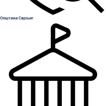
Општина Сврљиг