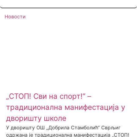
Новости
„СТОП! Сви на спорт!“ –
традиционална манифестација у
дворишту школе
У дворишту ОШ „Добрила Стамболић“ Сврљиг
одржана је традиционална манифестација „СТОП!