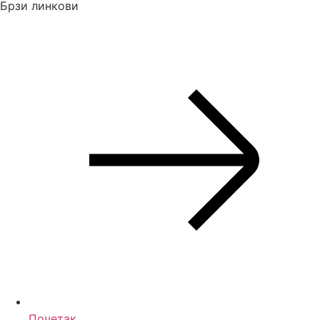
Брзи линкови
Почетак