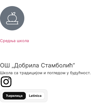
Средња школа
ОШ „Добрила Стамболић”
Школа са традицијом и погледом у будућност.
Ћирилица
Latinica