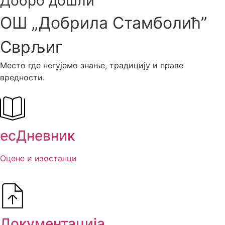
Добро дошли
ОШ „Добрила Стамболић”
Сврљиг
Место где негујемо знање, традицију и праве
вредности.
есДневник
Оцене и изостанци
Документација