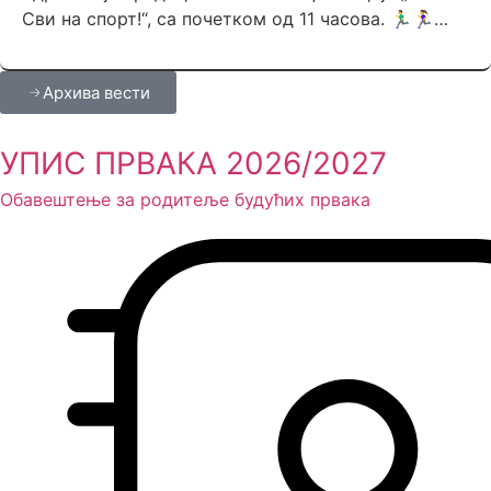
Сви на спорт!“, са почетком од 11 часова. 🏃‍♂️🏃‍♀️…
Архива вести
УПИС ПРВАКА 2026/2027
Обавештење за родитеље будућих првака