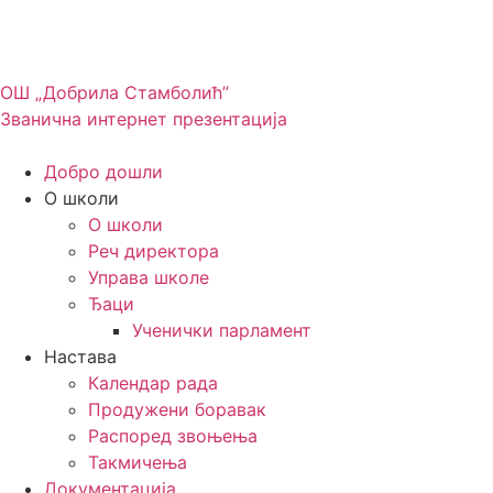
ОШ „Добрила Стамболић”
Званична интернет презентација
Добро дошли
О школи
О школи
Реч директора
Управа школе
Ђаци
Ученички парламент
Настава
Календар рада
Продужени боравак
Распоред звоњења
Такмичења
Документација