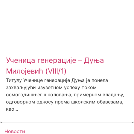
Ученица генерације – Дуња
Милојевић (VIII/1)
Титулу Ученице генерације Дуња је понела
захваљујући изузетном успеху током
осмогодишњег школовања, примерном владању,
одговорном односу према школским обавезама,
као…
Новости