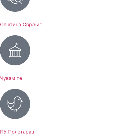
Општина Сврљиг
Чувам те
ПУ Полетарац