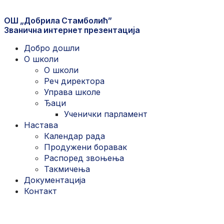
ОШ „Добрила Стамболић”
Званична интернет презентација
Добро дошли
О школи
О школи
Реч директора
Управа школе
Ђаци
Ученички парламент
Настава
Календар рада
Продужени боравак
Распоред звоњења
Такмичења
Документација
Контакт