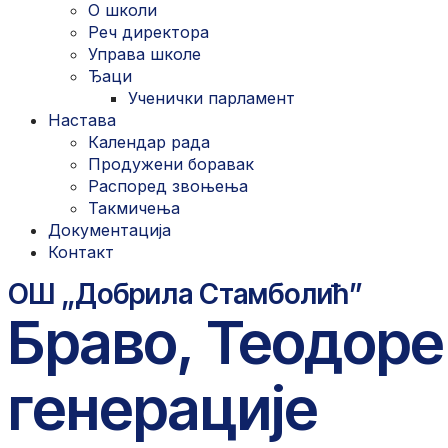
О школи
Реч директора
Управа школе
Ђаци
Ученички парламент
Настава
Календар рада
Продужени боравак
Распоред звоњења
Такмичења
Документација
Контакт
ОШ „Добрила Стамболић”
Браво, Теодоре
генерације